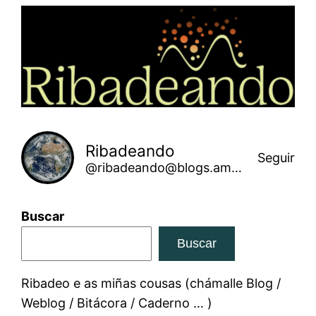
Saltar
ao
contido
Ribadeando
Seguir
@ribadeando@blogs.amarinha.gal
Buscar
Buscar
Ribadeo e as miñas cousas (chámalle Blog /
Weblog / Bitácora / Caderno … )