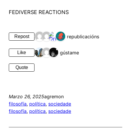
FEDIVERSE REACTIONS
4 republicacións
Repost
3 gústame
Like
Quote
Marzo 26, 2025
agremon
filosofía
, 
política
, 
sociedade
filosofía
, 
política
, 
sociedade