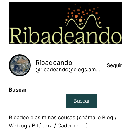
Saltar
ao
contido
Ribadeando
Seguir
@ribadeando@blogs.amarinha.gal
Buscar
Buscar
Ribadeo e as miñas cousas (chámalle Blog /
Weblog / Bitácora / Caderno … )