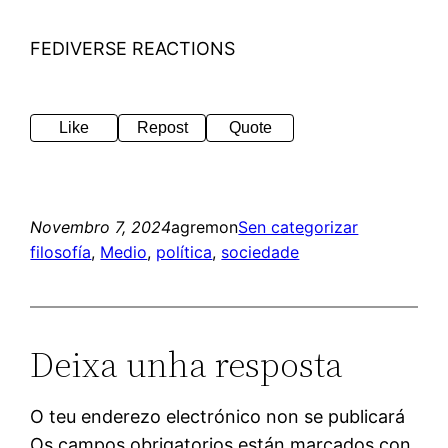
FEDIVERSE REACTIONS
Like
Repost
Quote
Novembro 7, 2024
agremon
Sen categorizar
filosofía
, 
Medio
, 
política
, 
sociedade
Deixa unha resposta
O teu enderezo electrónico non se publicará
Os campos obrigatorios están marcados con