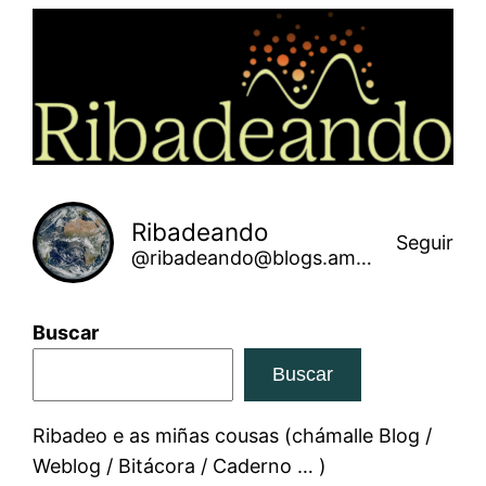
Saltar
ao
contido
Ribadeando
Seguir
@ribadeando@blogs.amarinha.gal
Buscar
Buscar
Ribadeo e as miñas cousas (chámalle Blog /
Weblog / Bitácora / Caderno … )