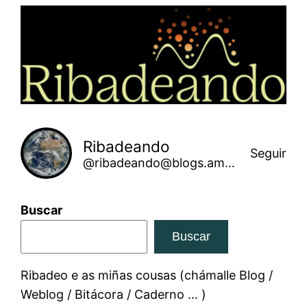
Saltar
ao
contido
Ribadeando
Seguir
@ribadeando@blogs.amarinha.gal
Buscar
Buscar
Ribadeo e as miñas cousas (chámalle Blog /
Weblog / Bitácora / Caderno … )