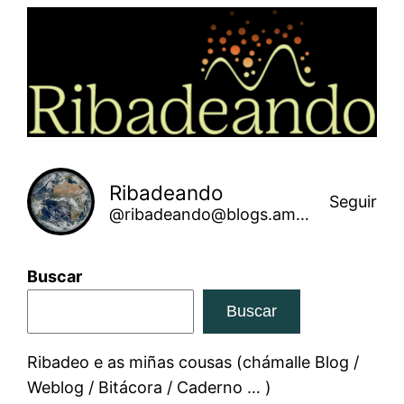
Saltar
ao
contido
Ribadeando
Seguir
@ribadeando@blogs.amarinha.gal
Buscar
Buscar
Ribadeo e as miñas cousas (chámalle Blog /
Weblog / Bitácora / Caderno … )