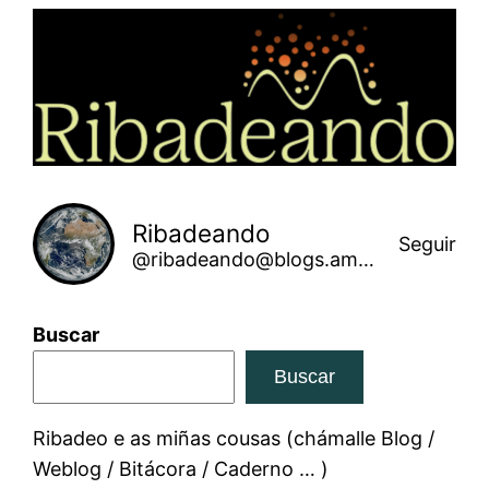
Saltar
ao
contido
Ribadeando
Seguir
@ribadeando@blogs.amarinha.gal
Buscar
Buscar
Ribadeo e as miñas cousas (chámalle Blog /
Weblog / Bitácora / Caderno … )