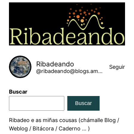
Saltar
ao
contido
Ribadeando
Seguir
@ribadeando@blogs.amarinha.gal
Buscar
Buscar
Ribadeo e as miñas cousas (chámalle Blog /
Weblog / Bitácora / Caderno … )