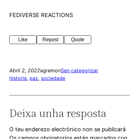
FEDIVERSE REACTIONS
Like
Repost
Quote
Abril 2, 2022
agremon
Sen categorizar
historia
, 
paz
, 
sociedade
Deixa unha resposta
O teu enderezo electrónico non se publicará
Os campos obrigatorios están marcados con