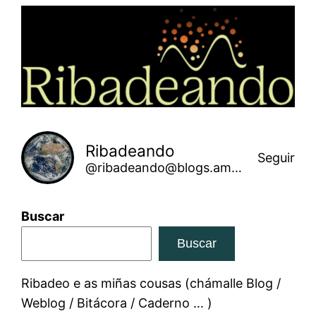
Saltar
ao
contido
Ribadeando
Seguir
@ribadeando@blogs.amarinha.gal
Buscar
Buscar
Ribadeo e as miñas cousas (chámalle Blog /
Weblog / Bitácora / Caderno … )