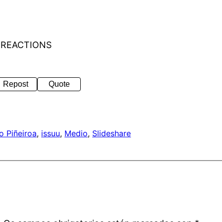
 REACTIONS
Repost
Quote
o Piñeiroa
, 
issuu
, 
Medio
, 
Slideshare
a