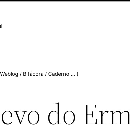
l
 Weblog / Bitácora / Caderno … )
tevo do Erm