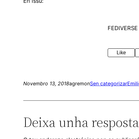
En Issu:
FEDIVERSE
Like
Novembro 13, 2018
agremon
Sen categorizar
Emili
Deixa unha respost