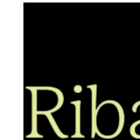
Saltar
ao
contido