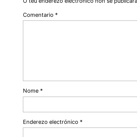
O teu enderezo electrónico non se publicar
Comentario
*
Nome
*
Enderezo electrónico
*