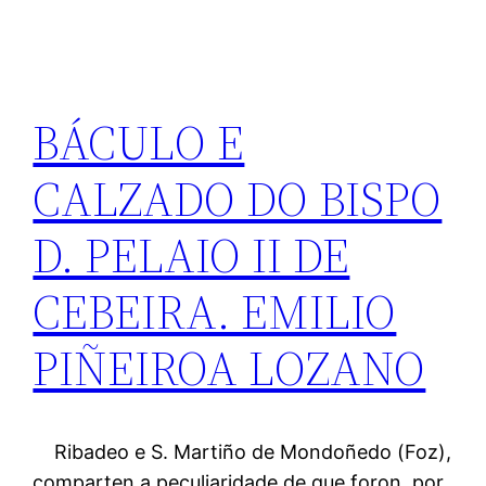
BÁCULO E
CALZADO DO BISPO
D. PELAIO II DE
CEBEIRA. EMILIO
PIÑEIROA LOZANO
Ribadeo e S. Martiño de Mondoñedo (Foz),
comparten a peculiaridade de que foron, por