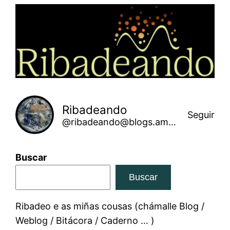
Saltar
ao
contido
Ribadeando
Seguir
@ribadeando@blogs.amarinha.gal
Buscar
Buscar
Ribadeo e as miñas cousas (chámalle Blog /
Weblog / Bitácora / Caderno … )