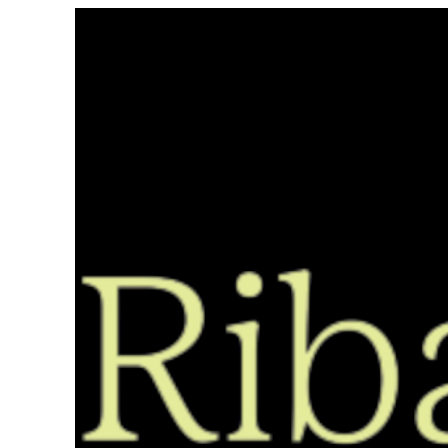
Saltar
ao
contido