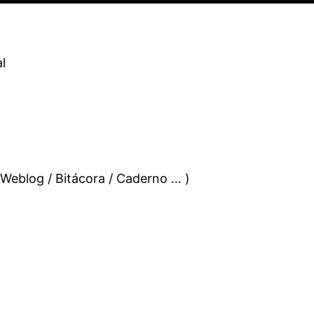
l
 Weblog / Bitácora / Caderno … )