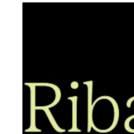
Saltar
ao
contido