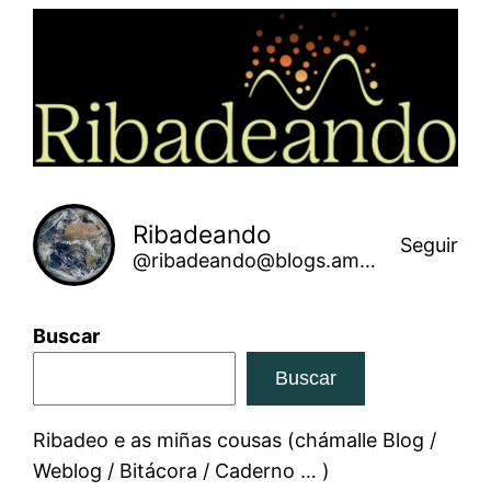
Saltar
ao
contido
Ribadeando
Seguir
@ribadeando@blogs.amarinha.gal
Buscar
Buscar
Ribadeo e as miñas cousas (chámalle Blog /
Weblog / Bitácora / Caderno … )