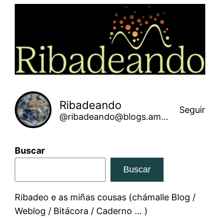
Saltar
ao
contido
Ribadeando
Seguir
@ribadeando@blogs.amarinha.gal
Buscar
Buscar
Ribadeo e as miñas cousas (chámalle Blog /
Weblog / Bitácora / Caderno … )