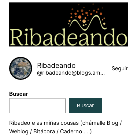
Saltar
ao
contido
Ribadeando
Seguir
@ribadeando@blogs.amarinha.gal
Buscar
Buscar
Ribadeo e as miñas cousas (chámalle Blog /
Weblog / Bitácora / Caderno … )