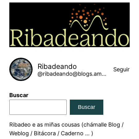
Saltar
ao
contido
Ribadeando
Seguir
@ribadeando@blogs.amarinha.gal
Buscar
Buscar
Ribadeo e as miñas cousas (chámalle Blog /
Weblog / Bitácora / Caderno … )