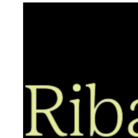
Saltar
ao
contido