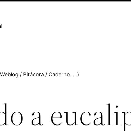
l
 Weblog / Bitácora / Caderno … )
do a eucali