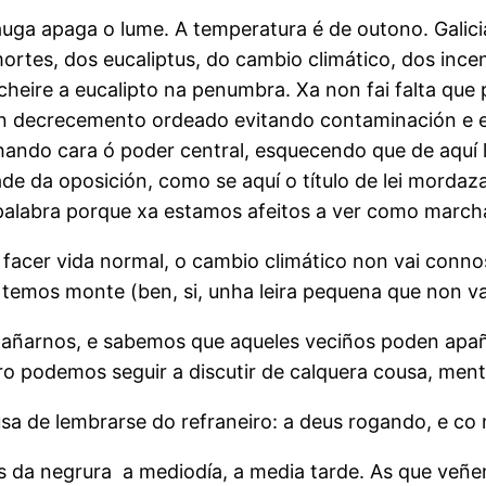
 auga apaga o lume. A temperatura é de outono. Galici
tes, dos eucaliptus, do cambio climático, dos incen
 cheire a eucalipto na penumbra. Xa non fai falta q
un decrecemento ordeado evitando contaminación e e
hando cara ó poder central, esquecendo que de aqu
ade da oposición, como se aquí o título de lei morda
palabra porque xa estamos afeitos a ver como marcha
acer vida normal, o cambio climático non vai connosc
temos monte (ben, si, unha leira pequena que non va
apañarnos, e sabemos que aqueles veciños poden apa
ro podemos seguir a discutir de calquera cousa, men
sa de lembrarse do refraneiro: a deus rogando, e c
s da negrura a mediodía, a media tarde. As que veñ