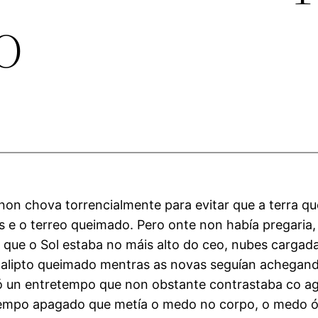
o
n chova torrencialmente para evitar que a terra que
s e o terreo queimado. Pero onte non había pregaria,
que o Sol estaba no máis alto do ceo, nubes cargada
ucalipto queimado mentras as novas seguían achegan
 só un entretempo que non obstante contrastaba co ag
tempo apagado que metía o medo no corpo, o medo ó