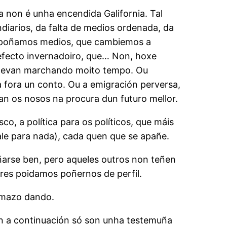
a non é unha encendida Galifornia. Tal
diarios, da falta de medios ordenada, da
ue poñamos medios, que cambiemos a
fecto invernadoiro, que… Non, hoxe
í levan marchando moito tempo. Ou
za fora un conto. Ou a emigración perversa,
n os nosos na procura dun futuro mellor.
o, a política para os políticos, que máis
le para nada), cada quen que se apañe.
ñarse ben, pero aqueles outros non teñen
tres poidamos poñernos de perfil.
o mazo dando.
en a continuación só son unha testemuña