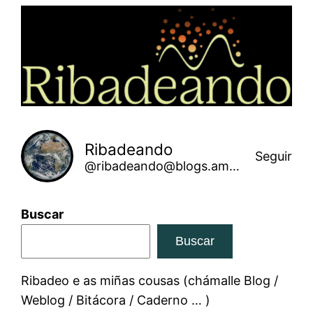
Saltar
ao
contido
Ribadeando
Seguir
@ribadeando@blogs.amarinha.gal
Buscar
Buscar
Ribadeo e as miñas cousas (chámalle Blog /
Weblog / Bitácora / Caderno … )