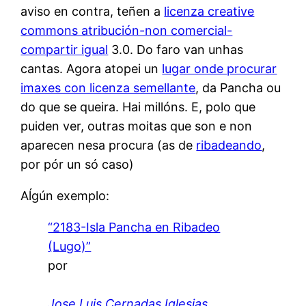
aviso en contra, teñen a
licenza creative
commons atribución-non comercial-
compartir igual
3.0. Do faro van unhas
cantas. Agora atopei un
lugar onde procurar
imaxes con licenza semellante
, da Pancha ou
do que se queira. Hai millóns. E, polo que
puiden ver, outras moitas que son e non
aparecen nesa procura (as de
ribadeando
,
por pór un só caso)
Aĺgún exemplo:
“2183-Isla Pancha en Ribadeo
(Lugo)”
por
Jose Luis Cernadas Iglesias
,