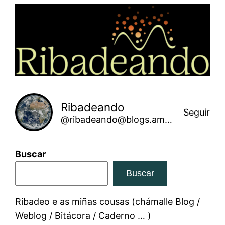
Saltar
ao
contido
Ribadeando
Seguir
@ribadeando@blogs.amarinha.gal
Buscar
Buscar
Ribadeo e as miñas cousas (chámalle Blog /
Weblog / Bitácora / Caderno … )