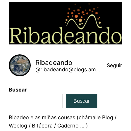
Saltar
ao
contido
Ribadeando
Seguir
@ribadeando@blogs.amarinha.gal
Buscar
Buscar
Ribadeo e as miñas cousas (chámalle Blog /
Weblog / Bitácora / Caderno … )