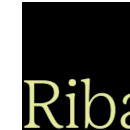
Saltar
ao
contido