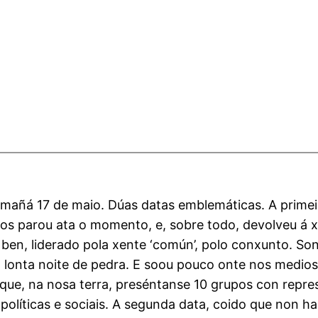
e mañá 17 de maio. Dúas datas emblemáticas. A primei
 parou ata o momento, e, sobre todo, devolveu á xen
 ben, liderado pola xente ‘común’, polo conxunto. Son
a lonta noite de pedra. E soou pouco onte nos medio
 que, na nosa terra, preséntanse 10 grupos con repre
olíticas e sociais. A segunda data, coido que non ha