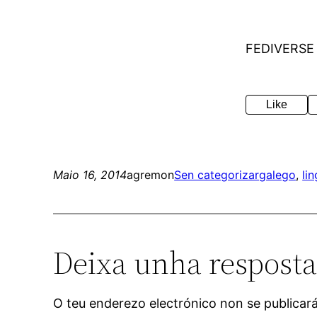
FEDIVERSE
Like
Maio 16, 2014
agremon
Sen categorizar
galego
, 
li
Deixa unha respost
O teu enderezo electrónico non se publicar