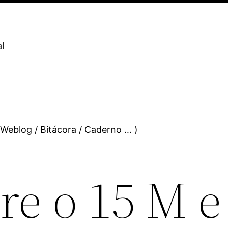
l
 Weblog / Bitácora / Caderno … )
re o 15 M e