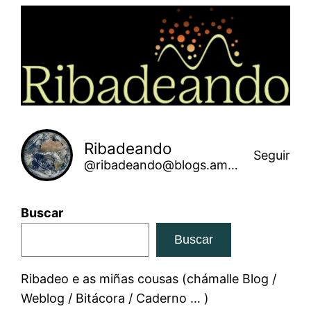
Saltar
ao
contido
Ribadeando
Seguir
@ribadeando@blogs.amarinha.gal
Buscar
Buscar
Ribadeo e as miñas cousas (chámalle Blog /
Weblog / Bitácora / Caderno … )