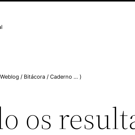
l
 Weblog / Bitácora / Caderno … )
o os result