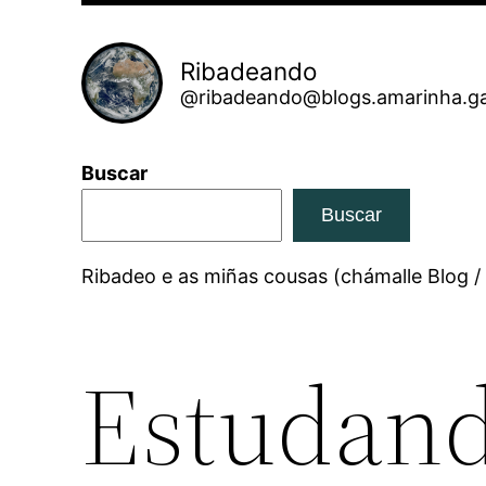
Ribadeando
@ribadeando@blogs.amarinha.ga
Buscar
Buscar
Ribadeo e as miñas cousas (chámalle Blog /
Estudand