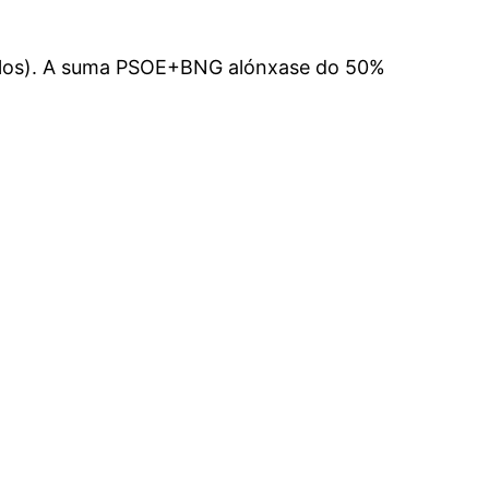
u nulos). A suma PSOE+BNG alónxase do 50%