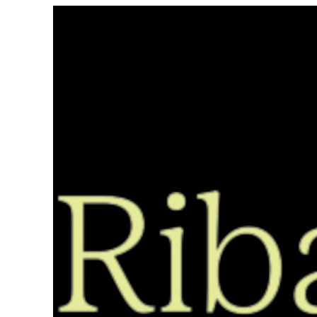
Saltar
ao
contido