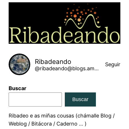
Saltar
ao
contido
Ribadeando
Seguir
@ribadeando@blogs.amarinha.gal
Buscar
Buscar
Ribadeo e as miñas cousas (chámalle Blog /
Weblog / Bitácora / Caderno … )