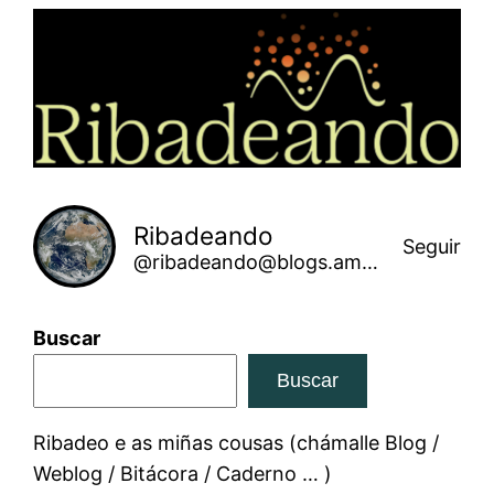
Saltar
ao
contido
Ribadeando
Seguir
@ribadeando@blogs.amarinha.gal
Buscar
Buscar
Ribadeo e as miñas cousas (chámalle Blog /
Weblog / Bitácora / Caderno … )