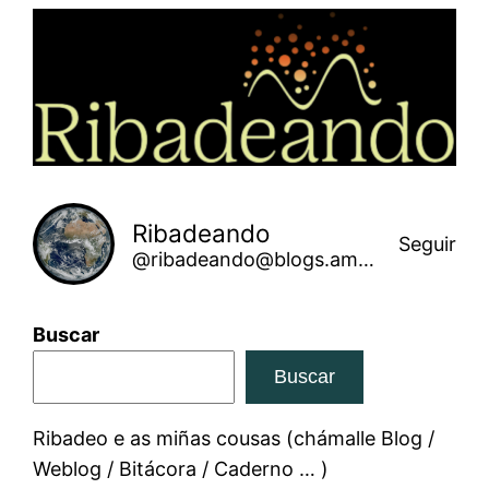
Saltar
ao
contido
Ribadeando
Seguir
@ribadeando@blogs.amarinha.gal
Buscar
Buscar
Ribadeo e as miñas cousas (chámalle Blog /
Weblog / Bitácora / Caderno … )