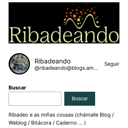
Saltar
ao
contido
Ribadeando
Seguir
@ribadeando@blogs.amarinha.gal
Buscar
Buscar
Ribadeo e as miñas cousas (chámalle Blog /
Weblog / Bitácora / Caderno … )