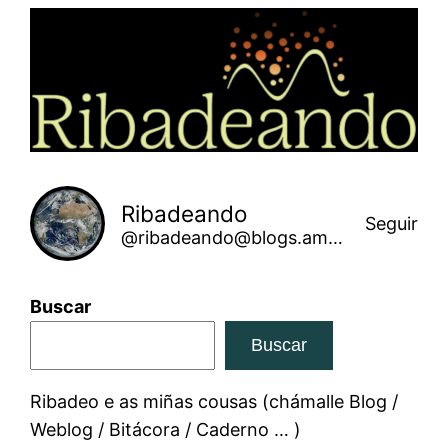
Saltar
ao
contido
Ribadeando
Seguir
@ribadeando@blogs.amarinha.gal
Buscar
Buscar
Ribadeo e as miñas cousas (chámalle Blog /
Weblog / Bitácora / Caderno … )