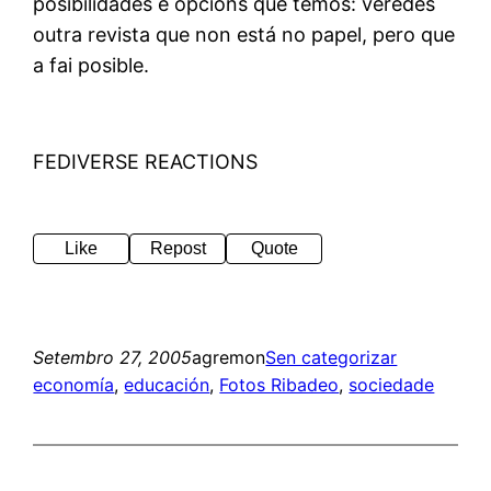
posibilidades e opcións que temos: veredes
outra revista que non está no papel, pero que
a fai posible.
FEDIVERSE REACTIONS
Like
Repost
Quote
Setembro 27, 2005
agremon
Sen categorizar
economía
, 
educación
, 
Fotos Ribadeo
, 
sociedade