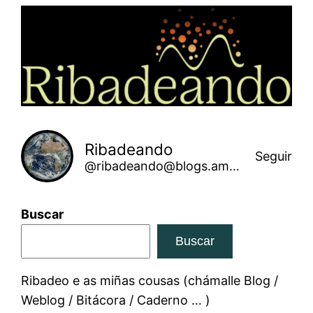
Saltar
ao
contido
Ribadeando
Seguir
@ribadeando@blogs.amarinha.gal
Buscar
Buscar
Ribadeo e as miñas cousas (chámalle Blog /
Weblog / Bitácora / Caderno … )