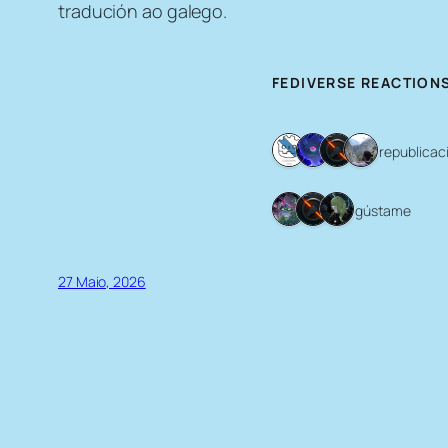
tradución ao galego.
FEDIVERSE REACTION
4 republicac
3 gústame
27 Maio, 2026