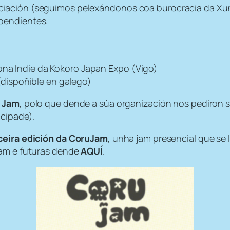
ciación (seguimos pelexándonos coa burocracia da Xu
pendientes.
ona Indie da Kokoro Japan Expo (Vigo)
ispoñible en galego)
 Jam
, polo que dende a súa organización nos pediron s
icipade).
ceira edición da CoruJam
, unha jam presencial que se 
jam e futuras dende
AQUÍ
.