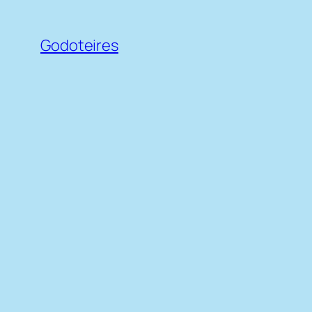
Saltar
ao
Godoteires
contido