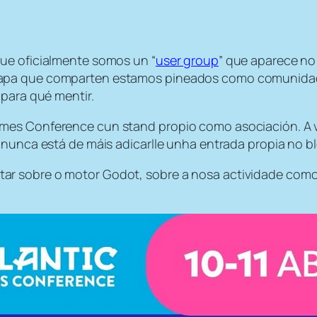
ue oficialmente somos un “
user group
” que aparece no
apa que comparten estamos pineados como comunidade l
 para qué mentir.
mes Conference cun stand propio como asociación. A v
 nunca está de máis adicarlle unha entrada propia no b
r sobre o motor Godot, sobre a nosa actividade como 