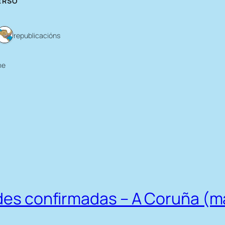
ERSO
8 republicacións
me
dades confirmadas – A Coruña (