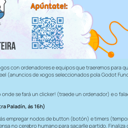
gos con ordenadores e equipos que traeremos para que
wreel (anuncios de xogos seleccionados pola Godot Fun
 onde se fará un clicker! (traede un ordenador) e o fal
ra Paladín, ás 16h)
arás empregar nodos de button (botón) e timers (tempor
sa no cerebro humano para sacarlle partido. Finaliza