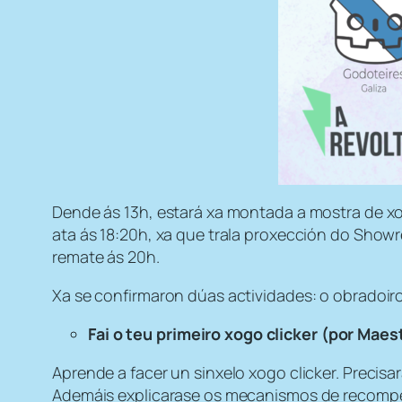
Dende ás 13h, estará xa montada a mostra de xo
ata ás 18:20h, xa que trala proxección do Sho
remate ás 20h.
Xa se confirmaron dúas actividades: o obradoiro
Fai o teu primeiro xogo clicker (por Maest
Aprende a facer un sinxelo xogo clicker. Precis
Ademáis explicarase os mecanismos de recompen