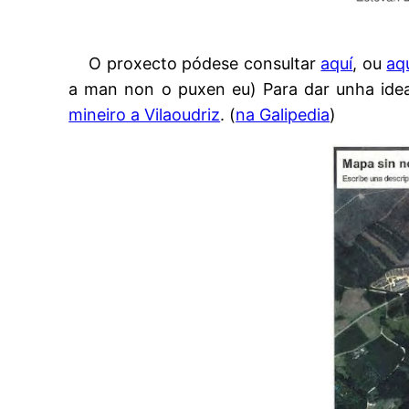
O proxecto pódese consultar
aquí
, ou
aq
a man non o puxen eu) Para dar unha idea
mineiro a Vilaoudriz
. (
na Galipedia
)