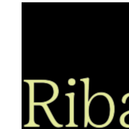
Saltar
ao
contido