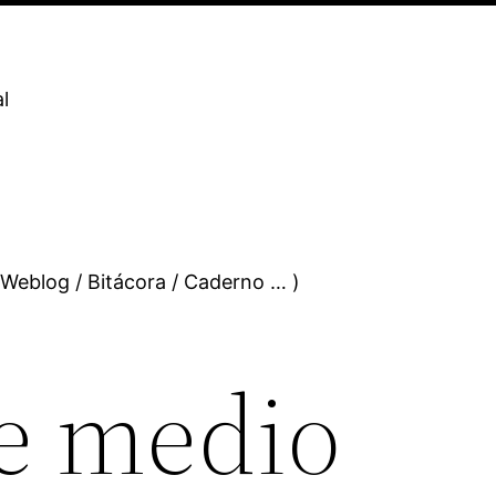
l
 Weblog / Bitácora / Caderno … )
e medio