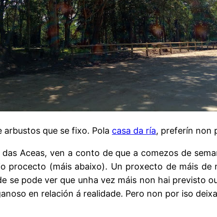
e arbustos que se fixo. Pola
casa da ría
, preferín non 
 das Aceas, ven a conto de que a comezos de semana
io procecto (máis abaixo). Un proxecto de máis de 
 Onde se pode ver que unha vez máis non hai previst
anoso en relación á realidade. Pero non por iso deixa