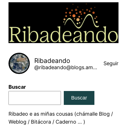
Saltar
ao
contido
Ribadeando
Seguir
@ribadeando@blogs.amarinha.gal
Buscar
Buscar
Ribadeo e as miñas cousas (chámalle Blog /
Weblog / Bitácora / Caderno … )