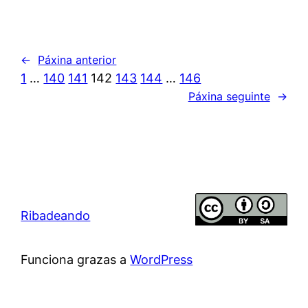
←
Páxina anterior
1
…
140
141
142
143
144
…
146
Páxina seguinte
→
Ribadeando
Funciona grazas a
WordPress