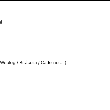
l
 Weblog / Bitácora / Caderno … )