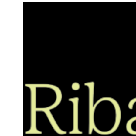
Saltar
ao
contido