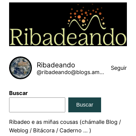
Saltar
ao
contido
Ribadeando
Seguir
@ribadeando@blogs.amarinha.gal
Buscar
Buscar
Ribadeo e as miñas cousas (chámalle Blog /
Weblog / Bitácora / Caderno … )