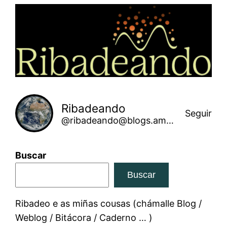
Saltar
ao
contido
Ribadeando
Seguir
@ribadeando@blogs.amarinha.gal
Buscar
Buscar
Ribadeo e as miñas cousas (chámalle Blog /
Weblog / Bitácora / Caderno … )