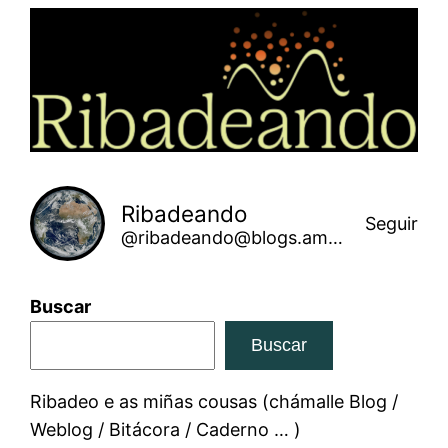
Saltar
ao
contido
Ribadeando
Seguir
@ribadeando@blogs.amarinha.gal
Buscar
Buscar
Ribadeo e as miñas cousas (chámalle Blog /
Weblog / Bitácora / Caderno … )