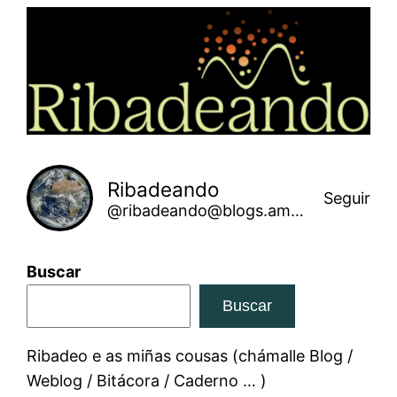
Saltar
ao
contido
Ribadeando
Seguir
@ribadeando@blogs.amarinha.gal
Buscar
Buscar
Ribadeo e as miñas cousas (chámalle Blog /
Weblog / Bitácora / Caderno … )