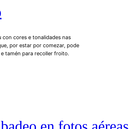
o
u con cores e tonalidades nas
que, por estar por comezar, pode
 tamén para recoller froito.
badeo en fotos aéreas