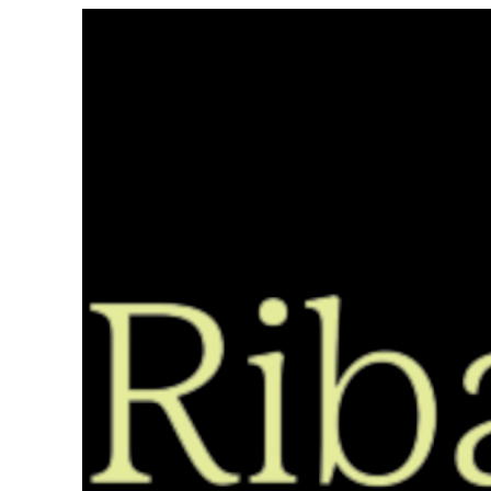
Saltar
ao
contido