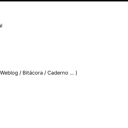
l
 Weblog / Bitácora / Caderno … )