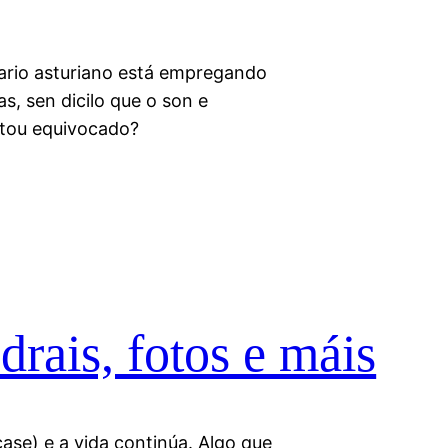
diario asturiano está empregando
s, sen dicilo que o son e
stou equivocado?
rais, fotos e máis
ase) e a vida continúa. Algo que