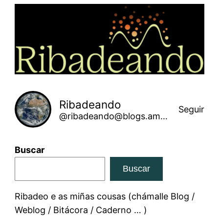
Saltar
ao
contido
Ribadeando
Seguir
@ribadeando@blogs.amarinha.gal
Buscar
Buscar
Ribadeo e as miñas cousas (chámalle Blog /
Weblog / Bitácora / Caderno … )