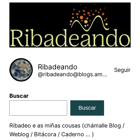
Saltar
ao
contido
Ribadeando
Seguir
@ribadeando@blogs.amarinha.gal
Buscar
Buscar
Ribadeo e as miñas cousas (chámalle Blog /
Weblog / Bitácora / Caderno … )