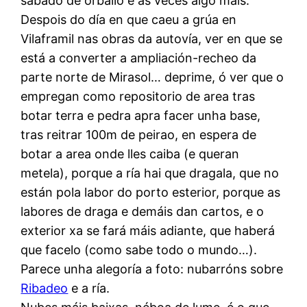
sábado de orballo e ás veces algo máis.
Despois do día en que caeu a grúa en
Vilaframil nas obras da autovía, ver en que se
está a converter a ampliación-recheo da
parte norte de Mirasol… deprime, ó ver que o
empregan como repositorio de area tras
botar terra e pedra apra facer unha base,
tras reitrar 100m de peirao, en espera de
botar a area onde lles caiba (e queran
metela), porque a ría hai que dragala, que no
están pola labor do porto esterior, porque as
labores de draga e demáis dan cartos, e o
exterior xa se fará máis adiante, que haberá
que facelo (como sabe todo o mundo…).
Parece unha alegoría a foto: nubarróns sobre
Ribadeo
e a ría.