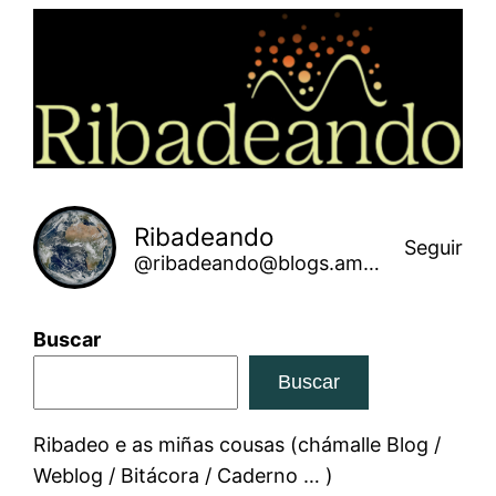
Saltar
ao
contido
Ribadeando
Seguir
@ribadeando@blogs.amarinha.gal
Buscar
Buscar
Ribadeo e as miñas cousas (chámalle Blog /
Weblog / Bitácora / Caderno … )