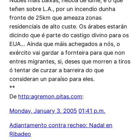
Nubes máis baixas, néboa de lume, é o que
teñen sobre L.A., por un incendio dunha
fronte de 25km que ameaza zonas
residenciais de alto custe. Os árabes estarán
dicindo que é parte do castigo divino para os
EUA… Aínda que máis achegados a nós, o
exército vai gardar a fornteira para que non
entres migrantes, si, deses que morren a tiros
ó tentar de curzar a barreira do que
consideran un paraíso para eles.
**
De
http:agremon.pitas.com
:
Monday, January 3, 2005
01:41 p.m.
Adiantamento contra recheo: Nadal en
Ribadeo