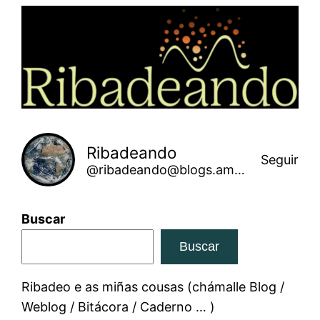
Saltar
ao
contido
Ribadeando
Seguir
@ribadeando@blogs.amarinha.gal
Buscar
Buscar
Ribadeo e as miñas cousas (chámalle Blog /
Weblog / Bitácora / Caderno … )