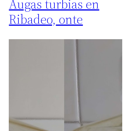
Augas turbias en
Ribadeo, onte