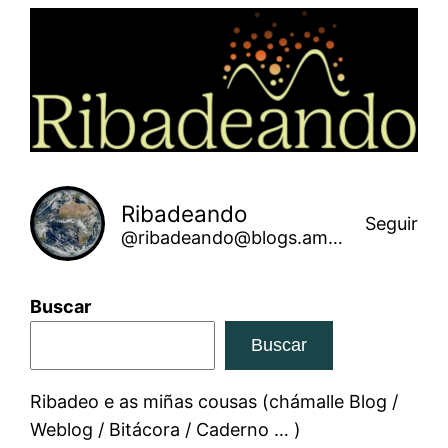
Saltar
ao
contido
Ribadeando
Seguir
@ribadeando@blogs.amarinha.gal
Buscar
Buscar
Ribadeo e as miñas cousas (chámalle Blog /
Weblog / Bitácora / Caderno … )