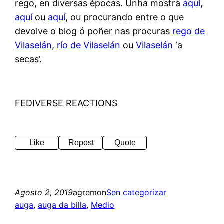
rego, en diversas épocas. Unha mostra
aquí
,
aquí
ou
aquí
, ou procurando entre o que
devolve o blog ó poñer nas procuras
rego de
Vilaselán
,
río de Vilaselán
ou
Vilaselán
‘a
secas’.
FEDIVERSE REACTIONS
Like
Repost
Quote
Agosto 2, 2019
agremon
Sen categorizar
auga
, 
auga da billa
, 
Medio