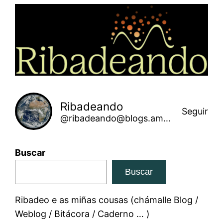
Saltar
ao
contido
Ribadeando
Seguir
@ribadeando@blogs.amarinha.gal
Buscar
Buscar
Ribadeo e as miñas cousas (chámalle Blog /
Weblog / Bitácora / Caderno … )