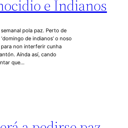
ocidio e Indianos
 semanal pola paz. Perto de
‘domingo de indianos’ o noso
 para non interferir cunha
Cantón. Aínda así, cando
entar que…
verá a pedirse paz