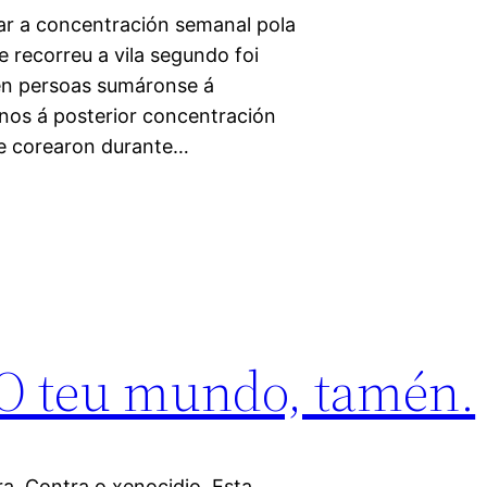
ar a concentración semanal pola
 recorreu a vila segundo foi
cen persoas sumáronse á
os á posterior concentración
e corearon durante…
 O teu mundo, tamén.
a. Contra o xenocidio. Esta,