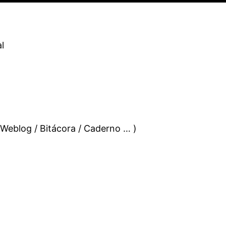
l
 Weblog / Bitácora / Caderno … )