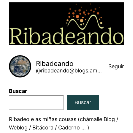
Saltar
ao
contido
Ribadeando
Seguir
@ribadeando@blogs.amarinha.gal
Buscar
Buscar
Ribadeo e as miñas cousas (chámalle Blog /
Weblog / Bitácora / Caderno … )