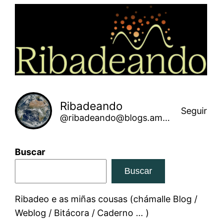
Saltar
ao
contido
Ribadeando
Seguir
@ribadeando@blogs.amarinha.gal
Buscar
Buscar
Ribadeo e as miñas cousas (chámalle Blog /
Weblog / Bitácora / Caderno … )