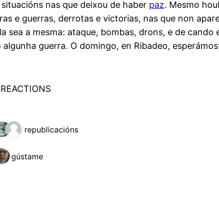
 situacións nas que deixou de haber
paz
. Mesmo houb
as e guerras, derrotas e victorias, nas que non apa
nela sea a mesma: ataque, bombas, drons, e de cando 
 algunha guerra. O domingo, en Ribadeo, esperámost
 REACTIONS
2 republicacións
1 gústame