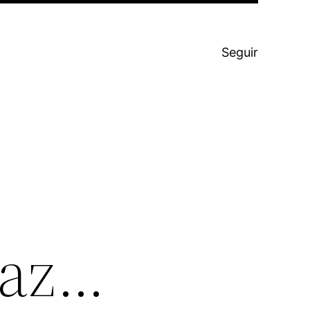
Seguir
paz…