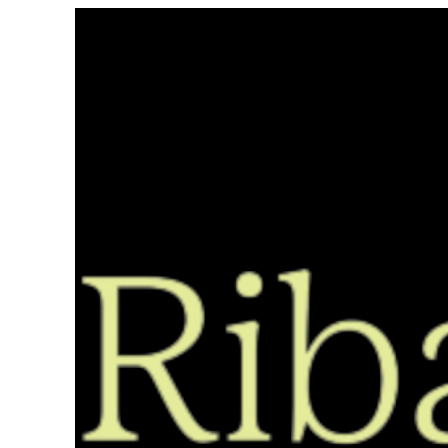
Saltar
ao
contido