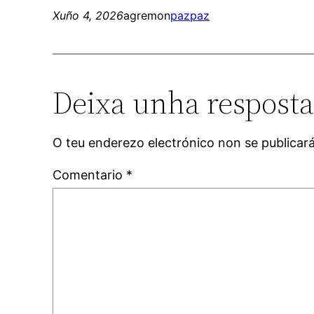
Xuño 4, 2026
agremon
paz
paz
Deixa unha respost
O teu enderezo electrónico non se publicar
Comentario
*