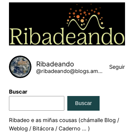
Saltar
ao
contido
Ribadeando
Seguir
@ribadeando@blogs.amarinha.gal
Buscar
Buscar
Ribadeo e as miñas cousas (chámalle Blog /
Weblog / Bitácora / Caderno … )