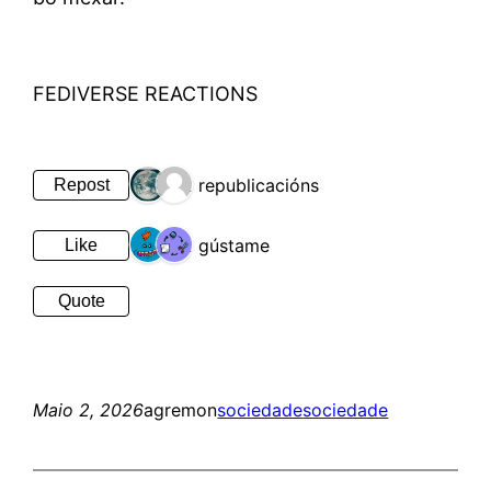
FEDIVERSE REACTIONS
2 republicacións
Repost
2 gústame
Like
Quote
Maio 2, 2026
agremon
sociedade
sociedade